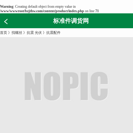
Warning
: Creating default object from empty value in
/www/wwwroot/bzjthw.com/content/product/index.php
on line
71
标准件调货网
首页
》
找螺丝
》
抗震 光伏
》
抗震配件